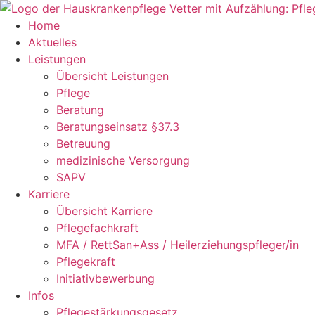
Zum
Inhalt
Home
springen
Aktuelles
Leistungen
Übersicht Leistungen
Pflege
Beratung
Beratungseinsatz §37.3
Betreuung
medizinische Versorgung
SAPV
Karriere
Übersicht Karriere
Pflegefachkraft
MFA / RettSan+Ass / Heilerziehungspfleger/in
Pflegekraft
Initiativbewerbung
Infos
Pflegestärkungsgesetz