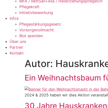
MFA / RettSan+Ass / Heilerziehungspfleger/in
Pflegekraft
Initiativbewerbung
Infos
Pflegestärkungsgesetz
Vorsorgevollmacht
Blut spenden
Über uns
Partner
Kontakt
Autor:
Hauskranke
Ein Weihnachtsbaum f
2024 & 2025 haben wir dies Aktion veranstalt
30 Jahre Hauskrankenp