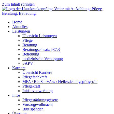
Zum Inhalt springen
Home
Aktuelles
Leistungen
Übersicht Leistungen
Pflege
Beratung
Beratungseinsatz §37.3
Betreuung
medizinische Versorgung
SAPV
Karriere
Übersicht Karriere
Pflegefachkraft
MFA / RettSan+Ass / Heilerziehungspfleger/in
Pflegekraft
Initiativbewerbung
Infos
Pflegestärkungsgesetz
Vorsorgevollmacht
Blut spenden
Über uns