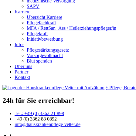
medizinische Versorgung
SAPV
Karriere
Übersicht Karriere
Pflegefachkraft
MFA / RettSan+Ass / Heilerziehungspfleger/in
Pflegekraft
Initiativbewerbung
Infos
Pflegestärkungsgesetz
Vorsorgevollmacht
Blut spenden
Über uns
Partner
Kontakt
24h für Sie erreichbar!
Tel.: +49 (0) 3362 21 898
+49 (0) 3362 88 0892
info@hauskrankenpflege-vetter.de