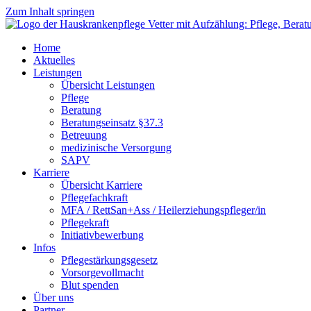
Zum Inhalt springen
Home
Aktuelles
Leistungen
Übersicht Leistungen
Pflege
Beratung
Beratungseinsatz §37.3
Betreuung
medizinische Versorgung
SAPV
Karriere
Übersicht Karriere
Pflegefachkraft
MFA / RettSan+Ass / Heilerziehungspfleger/in
Pflegekraft
Initiativbewerbung
Infos
Pflegestärkungsgesetz
Vorsorgevollmacht
Blut spenden
Über uns
Partner